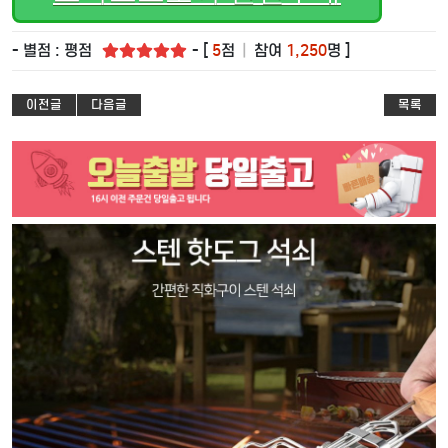
- 별점 : 평점
- [
5
점
|
참여
1,250
명 ]
이전글
다음글
목록