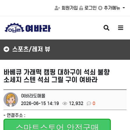
회원가입
로그인
추가메뉴
검
메
색
뉴
버
버
튼
튼
스포츠/레저 뷰
바베큐 가래떡 캠핑 대하구이 석쇠 불향
소세지 스텐 석쇠 그릴 구이 여바라
여바라도매몰
2026-06-15 14:19
12,932
0
- 연결주소 :
스마트스토어 안전구매