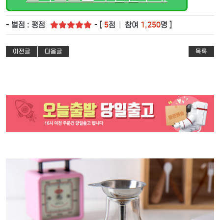
- 별점 : 평점
- [
5
점
|
참여
1,250
명 ]
이전글
다음글
목록