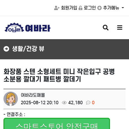
회원가입
로그인
추가메뉴
검
메
색
뉴
버
버
튼
튼
생활/건강 뷰
화장품 스텐 소형세트 미니 작은입구 공병
소분용 깔대기 패트병 깔데기
여바라도매몰
2025-08-12 20:10
42,180
0
- 연결주소 :
스마트스토어 안전구매