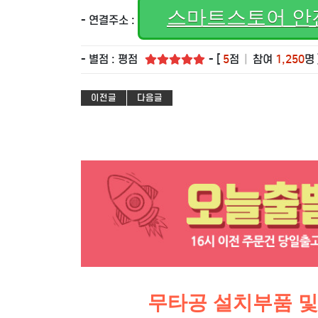
스마트스토어 안
- 연결주소 :
- 별점 : 평점
- [
5
점
|
참여
1,250
명 
이전글
다음글
무타공 설치부품 및