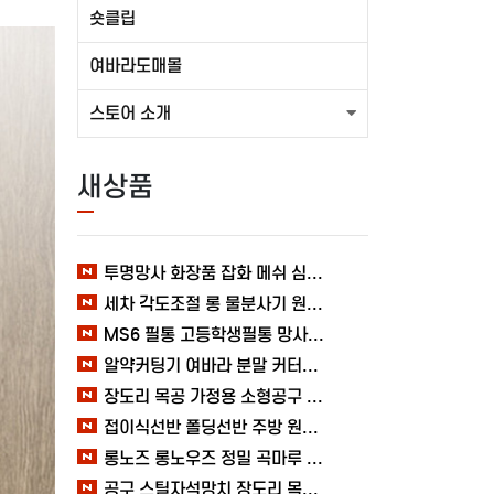
숏클립
여바라도매몰
스토어 소개
새상품
투명망사 화장품 잡화 메쉬 심플 여바라 필통파우치
세차 각도조절 롱 물분사기 원예 여바라 스프레이건 분사기
MS6 필통 고등학생필통 망사 여바라 투명 다용도 메쉬 파우치
알약커팅기 여바라 분말 커터기 절단기 분쇄기 보관함 알약가위
장도리 목공 가정용 소형공구 캠핑 손망치 휴대용 미니망치 여바라
접이식선반 폴딩선반 주방 원터치 여바라 4단, 이동식 베란다 팬트리 72x34x126.5cm, 수납 블랙
롱노즈 롱노우즈 정밀 곡마루 공구용품 작업 케이블 조립 여바라 공예 전선
공구 스틸자석망치 장도리 목공 쇠망치 캠핑 목수 가정용 빠루 여바라