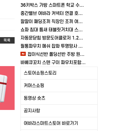
36키박스 가방 스마트폰 학교 수거함 보관함 케이스 휴대폰 학원 여바라
중간밸브 여바라 커넥터 연결 호스 배관 물호스 원터치 부속 잠금 어댑터
깔깔이 패딩조끼 직장인 조끼 여바라 보온 남녀공용 얇은 패딩 정장 경량
쇼파 침대 틈새 태블릿거치대 스탠드 핸드폰거치대 360도 회전 각도조절
자동문닫힘 방문도어클로저 1.2mm 무타공 와이어 미닫이 슬라이딩 열림방지 중문
목록
필통파우치 메쉬 잡화 투명망사 심플 화장품 여바라
접이식선반 폴딩선반 주방 원터치 여바라 4단, 이동식 베란다 팬트리 72x34x126.5cm, 수납 블랙
바베큐꼬치 스텐 구이 파우치포함 양꼬치 쇠꼬챙이 보관 캠핑 세트 10개
스토어쇼핑스토리
커머스쇼핑
동영상 숏츠
공지사항
여바라스마트스토어 바로가기