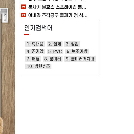
분사기 물호스 스프레이건 분사건 청소 베란다 대형 원예용 수도 욕실 여바라
여바라 조각공구 돌깨기 정 석공 250x16mm 조각정 송곳형 손보호
인기검색어
1. 휴대용
2. 집게
3. 장갑
4. 공기압
5. PVC
6. 보조가방
7. 패딩
8. 룸미러
9. 룸미러거치대
10. 방한슈즈