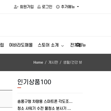
회원가입
로그인
추가메뉴
립
여바라도매몰
스토어 소개
전체메뉴
Home
게시판
생활/건강 뷰
인기상품100
송풍구형 차량용 스마트폰 각도조절 충전거치대 폴드거치대 여바라
청소 샤워기 수전 물청소 분사기 베란다 미니건 욕실 변기 세트 여바라