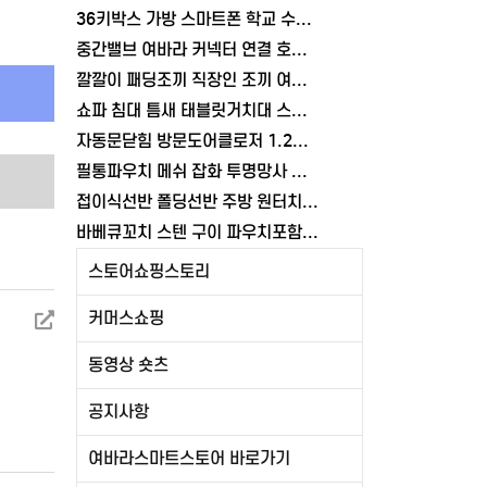
36키박스 가방 스마트폰 학교 수거함 보관함 케이스 휴대폰 학원 여바라
중간밸브 여바라 커넥터 연결 호스 배관 물호스 원터치 부속 잠금 어댑터
깔깔이 패딩조끼 직장인 조끼 여바라 보온 남녀공용 얇은 패딩 정장 경량
쇼파 침대 틈새 태블릿거치대 스탠드 핸드폰거치대 360도 회전 각도조절
자동문닫힘 방문도어클로저 1.2mm 무타공 와이어 미닫이 슬라이딩 열림방지 중문
필통파우치 메쉬 잡화 투명망사 심플 화장품 여바라
접이식선반 폴딩선반 주방 원터치 여바라 4단, 이동식 베란다 팬트리 72x34x126.5cm, 수납 블랙
바베큐꼬치 스텐 구이 파우치포함 양꼬치 쇠꼬챙이 보관 캠핑 세트 10개
스토어쇼핑스토리
커머스쇼핑
동영상 숏츠
공지사항
여바라스마트스토어 바로가기