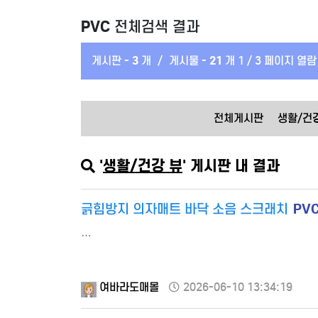
PVC
전체검색 결과
게시판 -
3
개
/
게시물 -
21
개
1 / 3 페이지 열람
전체게시판
생활/건
'
생활/건강 뷰
' 게시판 내 결과
PV
긁힘방지 의자매트 바닥 소음 스크래치
…
여바라도매몰
2026-06-10 13:34:19