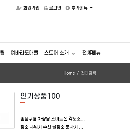
회원가입
로그인
추가메뉴
립
여바라도매몰
스토어 소개
전체메뉴
Home
전체검색
인기상품100
색
송풍구형 차량용 스마트폰 각도조절 충전거치대 폴드거치대 여바라
청소 샤워기 수전 물청소 분사기 베란다 미니건 욕실 변기 세트 여바라