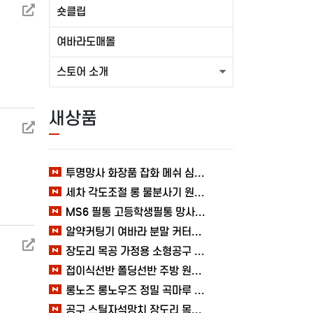
숏클립
여바라도매몰
스토어 소개
새상품
투명망사 화장품 잡화 메쉬 심플 여바라 필통파우치
세차 각도조절 롱 물분사기 원예 여바라 스프레이건 분사기
MS6 필통 고등학생필통 망사 여바라 투명 다용도 메쉬 파우치
알약커팅기 여바라 분말 커터기 절단기 분쇄기 보관함 알약가위
장도리 목공 가정용 소형공구 캠핑 손망치 휴대용 미니망치 여바라
접이식선반 폴딩선반 주방 원터치 여바라 4단, 이동식 베란다 팬트리 72x34x126.5cm, 수납 블랙
롱노즈 롱노우즈 정밀 곡마루 공구용품 작업 케이블 조립 여바라 공예 전선
공구 스틸자석망치 장도리 목공 쇠망치 캠핑 목수 가정용 빠루 여바라