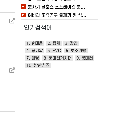
분사기 물호스 스프레이건 분사건 청소 베란다 대형 원예용 수도 욕실 여바라
여바라 조각공구 돌깨기 정 석공 250x16mm 조각정 송곳형 손보호
인기검색어
1. 휴대용
2. 집게
3. 장갑
4. 공기압
5. PVC
6. 보조가방
7. 패딩
8. 룸미러거치대
9. 룸미러
10. 방한슈즈