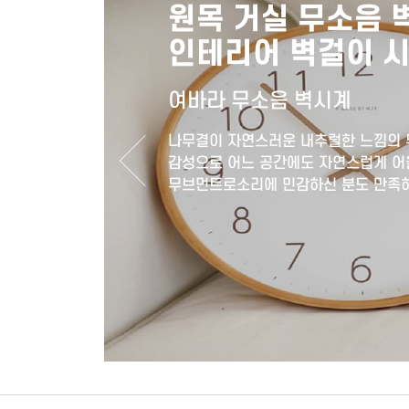
카페
360도 
자유로운 방향
왼쪽, 오른쪽, 가로모
사용해 내추럴하며모던한
는 무소음