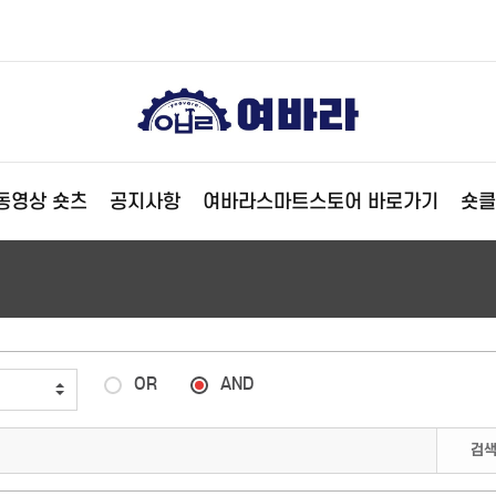
동영상 숏츠
공지사항
여바라스마트스토어 바로가기
숏클
OR
AND
검