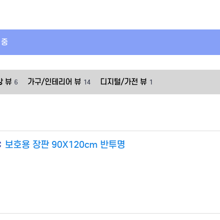
 중
강 뷰
가구/인테리어 뷰
디지털/가전 뷰
6
14
1
C
보호용 장판 90X120cm 반투명