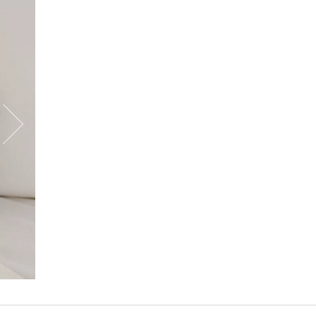
세탁물 코인빨래
다용도 수납가방
대형 보스턴 짐가방
대용량 가방 보스턴백