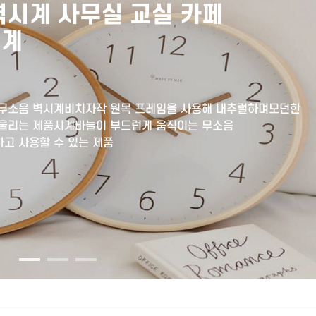
회전 룸미러 스마트폰 거치대
조절
드, 세로모드제약없는 방향전환 모두 가능