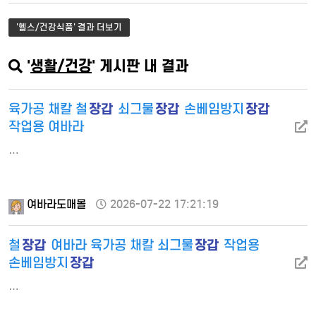
'헬스/건강식품' 결과 더보기
'
생활/건강
' 게시판 내 결과
장갑
장갑
장갑
육가공 채칼 철
쇠그물
손베임방지
작업용 여바라
…
여바라도매몰
2026-07-22 17:21:19
장갑
장갑
철
여바라 육가공 채칼 쇠그물
작업용
장갑
손베임방지
…