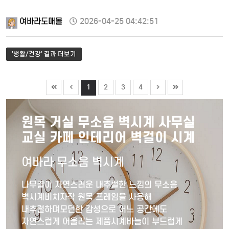
여바라도매몰
2026-04-25 04:42:51
'생활/건강' 결과 더보기
1
2
3
4
원목 거실 무소음 벽시계 사무실
교실 카페 인테리어 벽걸이 시계
여바라 무소음 벽시계
나무결이 자연스러운 내추럴한 느낌의 무소음
벽시계비치자작 원목 프레임을 사용해
내추럴하며모던한 감성으로 어느 공간에도
자연스럽게 어울리는 제품시계바늘이 부드럽게