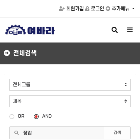
회원가입
로그인
추가메뉴
검
메
색
뉴
버
버
튼
튼
전체검색
OR
AND
검색