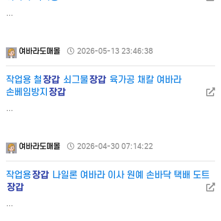
…
여바라도매몰
2026-05-13 23:46:38
장갑
장갑
작업용 철
쇠그물
육가공 채칼 여바라
장갑
손베임방지
…
여바라도매몰
2026-04-30 07:14:22
장갑
작업용
나일론 여바라 이사 원예 손바닥 택배 도트
장갑
…